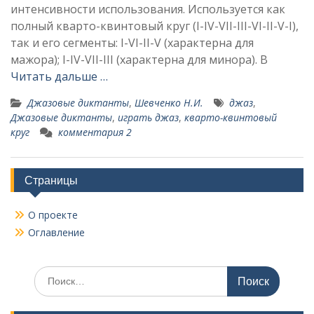
интенсивности использования. Используется как
полный кварто-квинтовый круг (I-IV-VII-III-VI-II-V-I),
так и его сегменты: I-VI-II-V (характерна для
мажора); I-IV-VII-III (характерна для минора). В
Читать дальше …
Джазовые диктанты
,
Шевченко Н.И.
джаз
,
Джазовые диктанты
,
играть джаз
,
кварто-квинтовый
круг
комментария 2
Страницы
О проекте
Оглавление
Поиск
по: