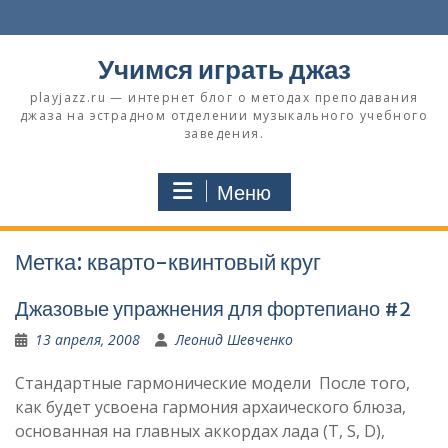
Перейти
к
содержимому
Учимся играть джаз
playjazz.ru — интернет блог о методах преподавания
джаза на эстрадном отделении музыкального учебного
заведения.
Меню
Метка:
кварто-квинтовый круг
Джазовые упражнения для фортепиано #2
13 апреля, 2008
Леонид Шевченко
Стандартные гармонические модели После того,
как будет усвоена гармония архаического блюза,
основанная на главных аккордах лада (T, S, D),