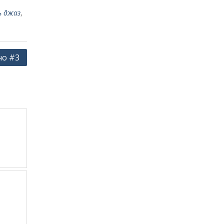
ь джаз
,
но #3