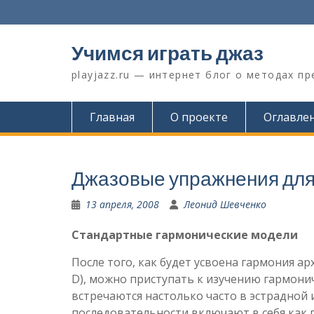
Перейти
к
содержимому
Учимся играть джаз
playjazz.ru — интернет блог о методах п
Главная
О проекте
Оглавле
Джазовые упражнения для
13 апреля, 2008
Леонид Шевченко
Стандартные гармонические модели
После того, как будет усвоена гармония ар
D), можно приступать к изучению гармони
встречаются настолько часто в эстрадной
последовательности включают в себя как п