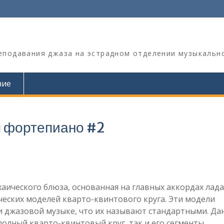
реподавания джаза на эстрадном отделении музыкальн
ние
 фортепиано #2
хаического блюза, основанная на главных аккордах лада (
ческих моделей кварто-квинтового круга. Эти модели
 и джазовой музыке, что их называют стандартными. Д
олный кварто-квинтовый круг, так и его сегменты.