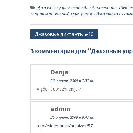
Джазовые упражнения для фортепиано
,
Шевчен
кварто-квинтовый круг
,
ритмы джазового акком
Навигация
Джазовые диктанты #10
по
записям
3 комментария для “Джазовые уп
Denja
:
26 апреля, 2009 в 7:57 пп
A gde 1. uprazhnenije ?
admin
:
26 апреля, 2009 в 9:43 пп
http://sideman.ru/archives/57