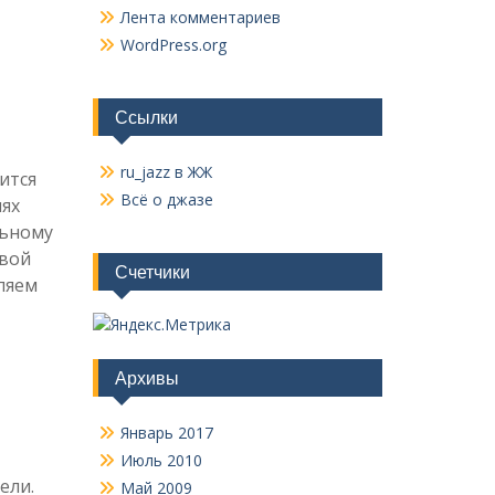
Лента комментариев
WordPress.org
Ссылки
ru_jazz в ЖЖ
ится
Всё о джазе
иях
льному
авой
Счетчики
ляем
Архивы
Январь 2017
Июль 2010
ели.
Май 2009