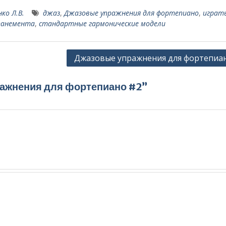
ко Л.В.
джаз
,
Джазовые упражнения для фортепиано
,
играт
панемента
,
стандартные гармонические модели
Джазовые упражнения для фортепиа
ражнения для фортепиано #2”