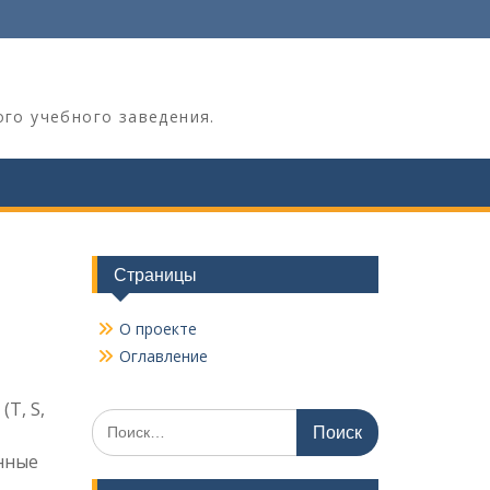
ого учебного заведения.
Страницы
О проекте
Оглавление
T, S,
Поиск
по:
анные