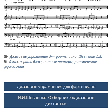
Джазовые упражнения для фортепиано
,
Шевченко Л.В.
джаз
,
играть джаз
,
нотные примеры
,
ритмические
упражнения
Навигация
Джазовые упражнения для фортепиано
по
Н.И.Шевченко. О сборнике «Джазовые
записям
диктанты»