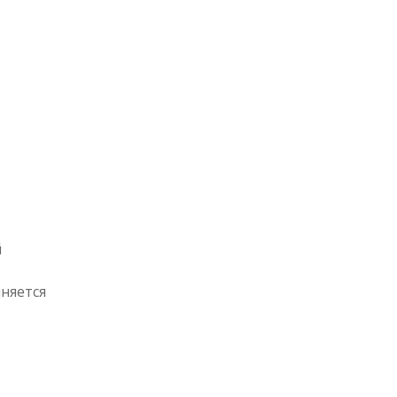
й
няется