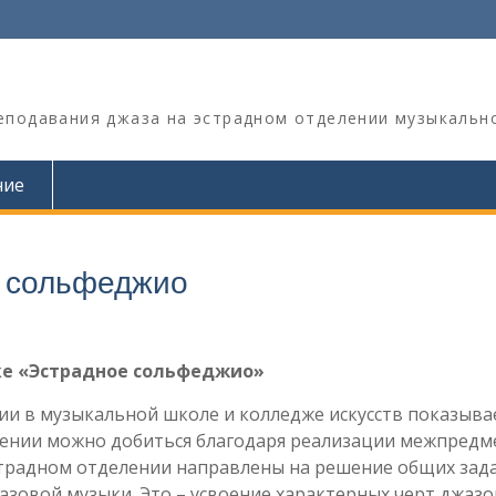
реподавания джаза на эстрадном отделении музыкальн
ние
е сольфеджио
ке «Эстрадное сольфеджио»
и в музыкальной школе и колледже искусств показывае
чении можно добиться благодаря реализации межпредм
эстрадном отделении направлены на решение общих зада
жазовой музыки. Это – усвоение характерных черт джаз