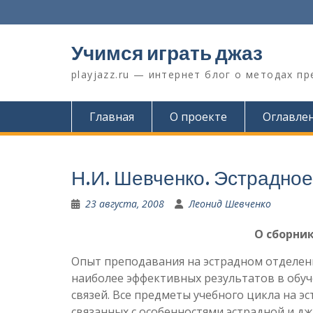
Перейти
к
содержимому
Учимся играть джаз
playjazz.ru — интернет блог о методах п
Главная
О проекте
Оглавле
Н.И. Шевченко. Эстрадно
23 августа, 2008
Леонид Шевченко
О сборни
Опыт преподавания на эстрадном отделени
наиболее эффективных результатов в обу
связей. Все предметы учебного цикла на 
связанных с особенностями эстрадной и д