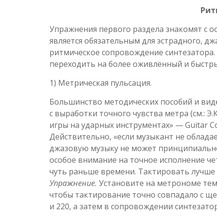
Рит
Упражнения первого раздела знакомят с 
является обязательным для эстрадного, д
ритмическое сопровождение синтезатора. 
переходить на более оживлённый и быстр
1) Метрическая пульсация.
Большинство методических пособий и вид
с выработки точного чувства метра (см.: Э
игры на ударных инструментах» — Guitar Coll
Действительно, «если музыкант не облада
джазовую музыку не может принципиально»
особое внимание на точное исполнение ч
чуть раньше времени. Тактировать лучше 
Упражнение.
Установите на метрономе темп
чтобы тактирование точно совпадало с ще
и 220, а затем в сопровождении синтезатора: J