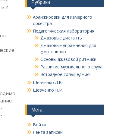
Рубрики
ть и
Аранжировки для камерного
оркестра
Педагогическая лаборатория
по-
Джазовые диктанты
Джазовые упражнения для
ческие
фортепиано
Основы джазовой ритмики
Развитие музыкального слуха
Эстрадное сольфеджио
Шевченко Л.В.
Шевченко Н.И.
ходимо
вание
-
Мета
-
Войти
Лента записей