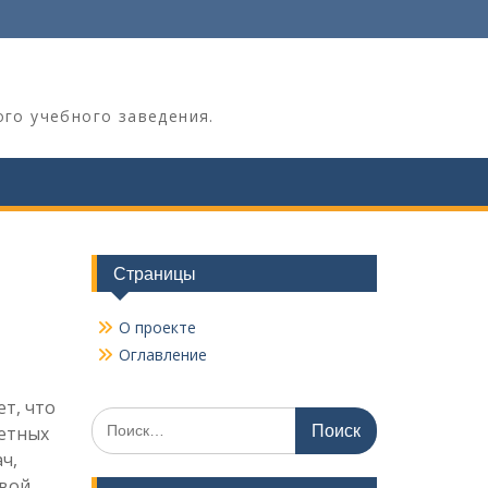
ого учебного заведения.
Страницы
О проекте
Оглавление
т, что
Поиск
етных
по:
ч,
овой