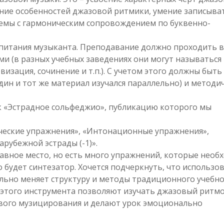
ение особенностей джазовой ритмики, умение записыва
темы с гармоническим сопровождением по буквенно-
спитания музыканта. Преподавание должно проходить в
и (в разных учебных заведениях они могут называться 
изация, сочинение и т.п.). С учетом этого должны быть
дин и тот же материал изучался параллельно) и методи
к «Эстрадное сольфеджио», публикацию которого мы
ические упражнения», «Интонационные упражнения»,
арубежной эстрады (-1)».
авное место, но есть много упражнений, которые необ
о будет синтезатор. Хочется подчеркнуть, что использо
льно меняет структуру и методы традиционного учебно
 этого инструмента позволяют изучать джазовый ритмо
вого музицирования и делают урок эмоционально