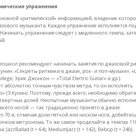
мические упражнения
основной «ритмической» информацией, владение котор
жазового музыканта. Каждое упражнение исполняется по
Начинать упражнения следует с медленного темпа, зат
ый.
еошкол рекомендуют начинать занятия по джазовой р
.Кунин. «Секреты ритмики в джазе, рок- и поп-музыке»; 
ege; Эрик Джонсон — «Total Electric Guitar» и др.).
ет абсолютно точным чувством метра, то он исполнять
 (Э.Кунин). Поэтому, прежде всего, необходимо обрат
етвертных долей. Неопытные музыканты обычно исполн
всего ногой — так традиционно принято в джазе.
 70 и, отмечая доли пяткой или носком ноги, добейтесь
лчком метронома. То же самое проделайте в темпах 110
azzBallad (t = 64), MediumJazz (t = 142), Bebop (t = 240).