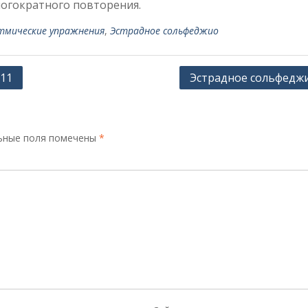
огократного повторения.
тмические упражнения
,
Эстрадное сольфеджио
11
Эстрадное сольфедж
ьные поля помечены
*