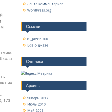
Лента комментариев
WordPress.org
ой
д
Ссылки
ем
ru_jazz в ЖЖ
Всё о джазе
итмике
«Школа
Счетчики
ить
яют их
Архивы
,
Январь 2017
, 170
Июль 2010
Май 2009