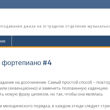
реподавания джаза на эстрадном отделении музыкальн
ние
я фортепиано #4
адание на досочинение. Самый простой способ – повто
 или секвенционно) и заменить половинную каденцию
ь новую фразу целиком, но так, чтобы она являлась
 мелодического порядка, в каждом этюде следует стр