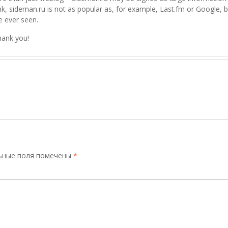
ink, sideman.ru is not as popular as, for example, Last.fm or Google, 
e ever seen.
hank you!
ьные поля помечены
*