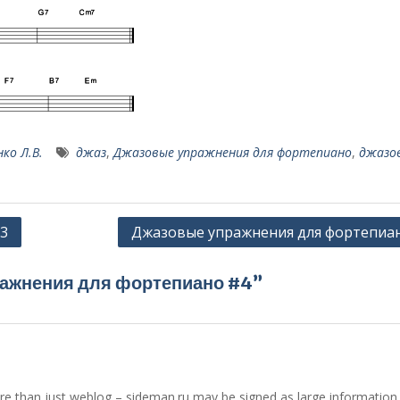
ко Л.В.
джаз
,
Джазовые упражнения для фортепиано
,
джазо
3
Джазовые упражнения для фортепиа
ражнения для фортепиано #4”
 more than just weblog – sideman.ru may be signed as large information