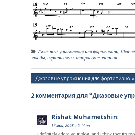
Джазовые упражнения для фортепиано
,
Шевчен
этюды
,
играть джаз
,
творческие задания
Навигация
Джазовые упражнения для фортепиано #
по
записям
2 комментария для “Джазовые уп
Rishat Muhametshin
:
17 мая, 2008 в 6:44 пп
I definitely adore your blog, and I think that it’s