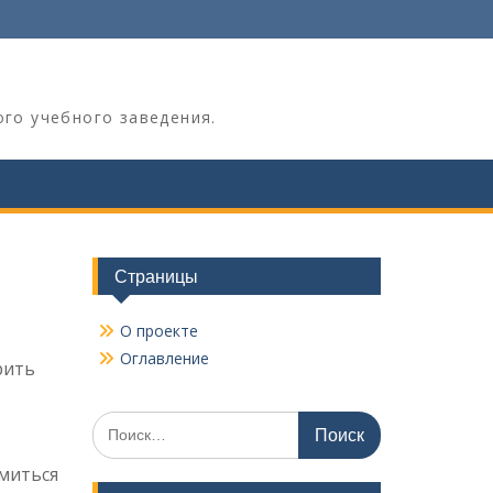
ого учебного заведения.
Страницы
О проекте
Оглавление
рить
Поиск
по:
емиться