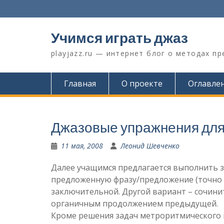
Перейти
к
содержимому
Учимся играть джаз
playjazz.ru — интернет блог о методах п
Главная
О проекте
Оглавле
Джазовые упражнения дл
11 мая, 2008
Леонид Шевченко
Далее учащимся предлагается выполнить з
предложенную фразу/предложение (точно
заключительной. Другой вариант – сочинит
органичным продолжением предыдущей.
Кроме решения задач метроритмического и