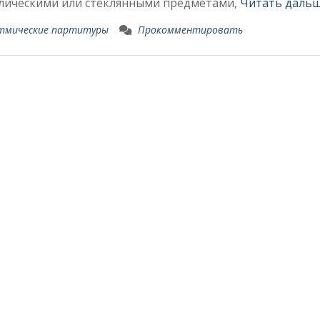
ллическими или стеклянными предметами,
Читать дальш
тмические партитуры
Прокомментировать