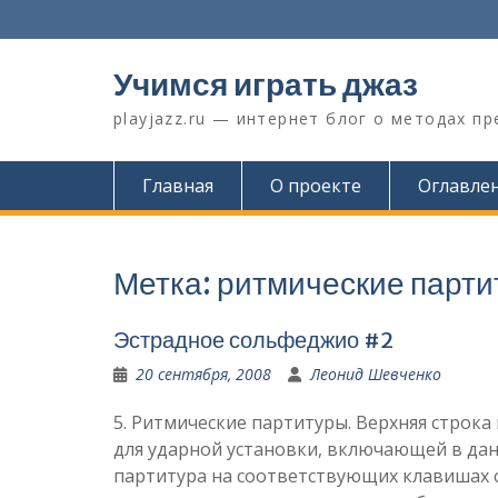
Перейти
к
содержимому
Учимся играть джаз
playjazz.ru — интернет блог о методах п
Главная
О проекте
Оглавле
Метка:
ритмические парти
Эстрадное сольфеджио #2
20 сентября, 2008
Леонид Шевченко
5. Ритмические партитуры. Верхняя строка
для ударной установки, включающей в дан
партитура на соответствующих клавишах с